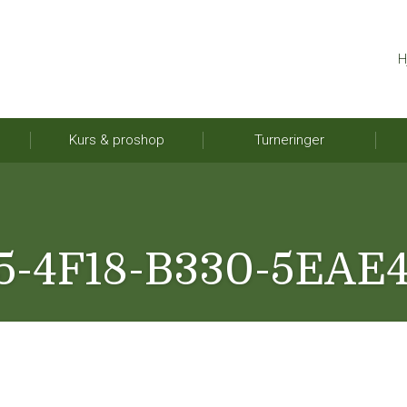
H
Kurs & proshop
Turneringer
5-4F18-B330-5EAE