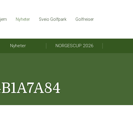
jem
Nyheter
Sveio Golfpark
Golfreiser
Nyheter
NORGESCUP 2026
4B1A7A84