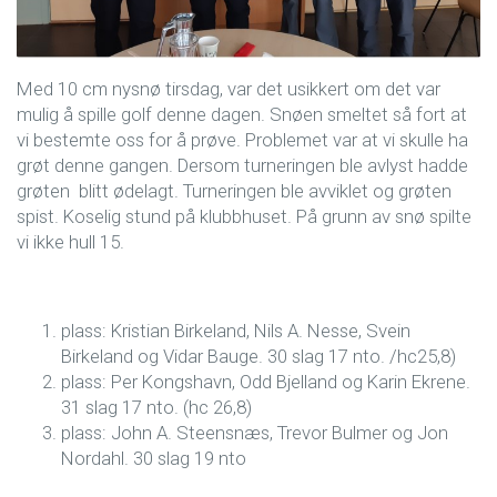
Med 10 cm nysnø tirsdag, var det usikkert om det var
mulig å spille golf denne dagen. Snøen smeltet så fort at
vi bestemte oss for å prøve. Problemet var at vi skulle ha
grøt denne gangen. Dersom turneringen ble avlyst hadde
grøten blitt ødelagt. Turneringen ble avviklet og grøten
spist. Koselig stund på klubbhuset. På grunn av snø spilte
vi ikke hull 15.
plass: Kristian Birkeland, Nils A. Nesse, Svein
Birkeland og Vidar Bauge. 30 slag 17 nto. /hc25,8)
plass: Per Kongshavn, Odd Bjelland og Karin Ekrene.
31 slag 17 nto. (hc 26,8)
plass: John A. Steensnæs, Trevor Bulmer og Jon
Nordahl. 30 slag 19 nto