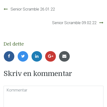
Innleggsnavigasjon
Senior Scramble 26.01.22
Senior Scramble 09.02.22
Del dette
Skriv en kommentar
Kommentar
(
*
)