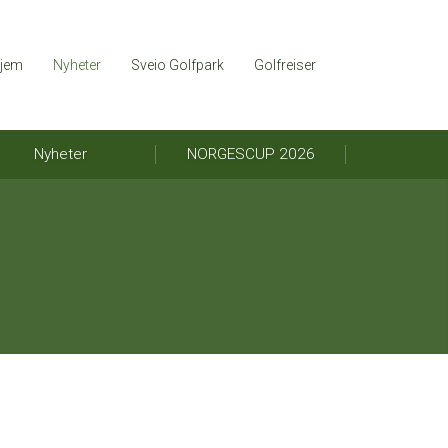
jem
Nyheter
Sveio Golfpark
Golfreiser
Nyheter
NORGESCUP 2026