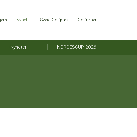
jem
Nyheter
Sveio Golfpark
Golfreiser
Nyheter
NORGESCUP 2026