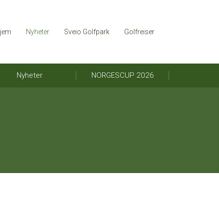
jem
Nyheter
Sveio Golfpark
Golfreiser
Nyheter
NORGESCUP 2026