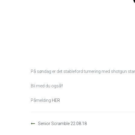
På søndag er det stableford turnering med shotgun start
Bli med du også!!
Påmelding
HER
Innleggsnavigasjon
Senior Scramble 22.08.18