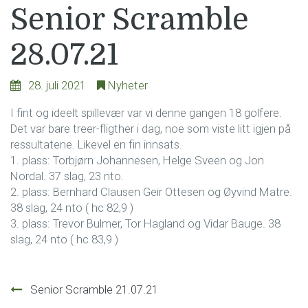
Senior Scramble
28.07.21
28. juli 2021
Nyheter
I fint og ideelt spillevær var vi denne gangen 18 golfere.
Det var bare treer-fligther i dag, noe som viste litt igjen på
ressultatene. Likevel en fin innsats.
1. plass: Torbjørn Johannesen, Helge Sveen og Jon
Nordal. 37 slag, 23 nto.
2. plass: Bernhard Clausen Geir Ottesen og Øyvind Matre.
38 slag, 24 nto ( hc 82,9 )
3. plass: Trevor Bulmer, Tor Hagland og Vidar Bauge. 38
slag, 24 nto ( hc 83,9 )
Innleggsnavigasjon
Senior Scramble 21.07.21