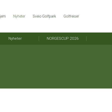
jem
Nyheter
Sveio Golfpark
Golfreiser
Nyheter
NORGESCUP 2026