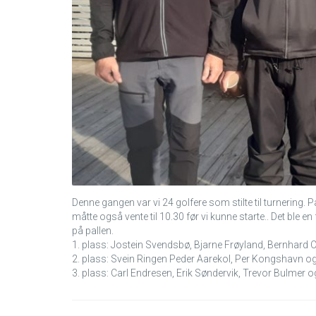
Denne gangen var
vi 24
golfere som stilte til turnering. P
måtte også vente til 10.30 før vi kunne starte.. Det ble en 
på pallen.
1. plass: Jostein Svendsbø, Bjarne Frøyland, Bernhard 
2. plass: Svein Ringen Peder Aarekol, Per Kongshavn og
3. plass: Carl Endresen, Erik Søndervik, Trevor Bulmer o
Innleggsnavigasjon