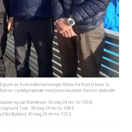
å grunn av frost måtte turneringen flyttes fra front til back. Vi
flott tur i nydelig høstvær med jevne resultater. Bare hc skilte alle
Clausen og Jan Bendiksen. 36 slag 24 nto hc 103,8.
 Sigmund Tveit . 38 slag 24 nto hc 108.4.
g Kåre Bjelland. 40 slag 24 nto hc 125,3.