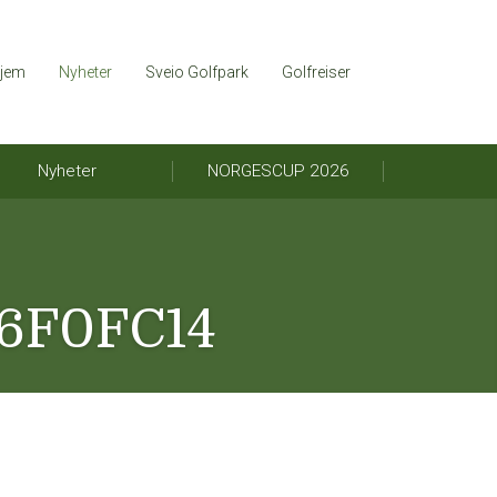
jem
Nyheter
Sveio Golfpark
Golfreiser
Nyheter
NORGESCUP 2026
C6F0FC14