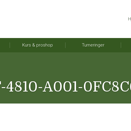
H
Kurs & proshop
Turneringer
F-4810-A001-0FC8