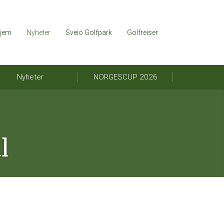
jem
Nyheter
Sveio Golfpark
Golfreiser
Nyheter
NORGESCUP 2026
l