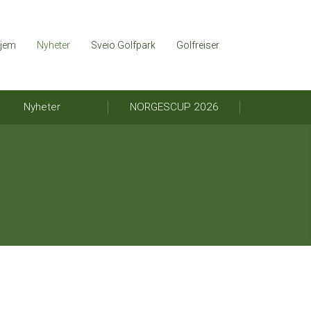
jem
Nyheter
Sveio Golfpark
Golfreiser
Nyheter
NORGESCUP 2026