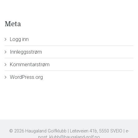
Meta
Logg inn
Innleggsstrøm
Kommentarstrøm
WordPress.org
© 2026 Haugaland Golfklubb | Leiteveien 41b, 5550 SVEIO | e-
post:
klubb@haugaland-golf.no