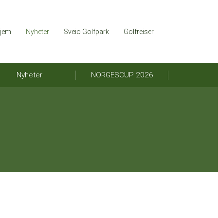
jem
Nyheter
Sveio Golfpark
Golfreiser
Nyheter
NORGESCUP 2026