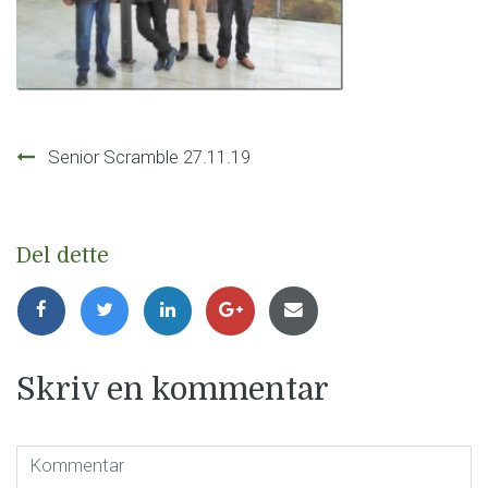
Innleggsnavigasjon
Senior Scramble 27.11.19
Del dette
Skriv en kommentar
Kommentar
(