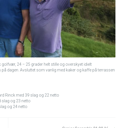
golfvær, 24 – 25 grader helt stille og overskyet idielt
piss på dagen. Avsluttet som vanlig med kaker og kaffe på terrassen
rd Rinck med 39 slag og 22 netto
8 slag og 23 netto
slag og 24 netto