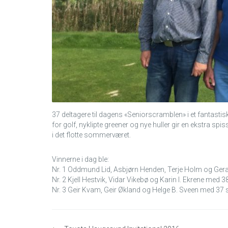
37 deltagere til dagens «Seniorscramblen» i et fantastisk 
for golf, nyklipte greener og nye huller gir en ekstra s
i det flotte sommerværet.
Vinnerne i dag ble:
Nr. 1 Oddmund Lid, Asbjørn Henden, Terje Holm og Gera
Nr. 2 Kjell Hestvik, Vidar Vikebø og Karin I. Ekrene med 3
Nr. 3 Geir Kvam, Geir Økland og Helge B. Sveen med 37 
Innleggsnavigasjon