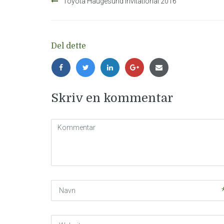
Toyota Haugesund Invitational 2016
Del dette
Skriv en kommentar
Kommentar
(
*
)
Navn
Website