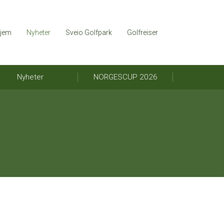
jem
Nyheter
Sveio Golfpark
Golfreiser
Nyheter
NORGESCUP 2026