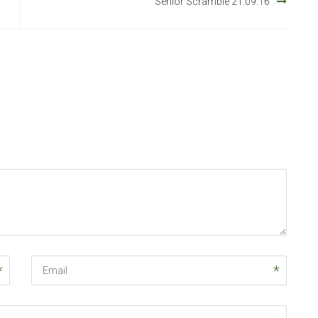
Senior Scramble 21.09.16
Email