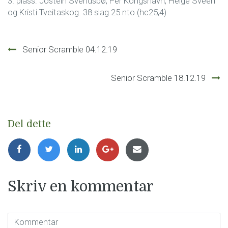
3. plass: Jostein Svendsbø, Per Kongshavn, Helge Sveen
og Kristi Tveitaskog. 38 slag 25 nto (hc25,4)
Innleggsnavigasjon
Senior Scramble 04.12.19
Senior Scramble 18.12.19
Del dette
Skriv en kommentar
Kommentar