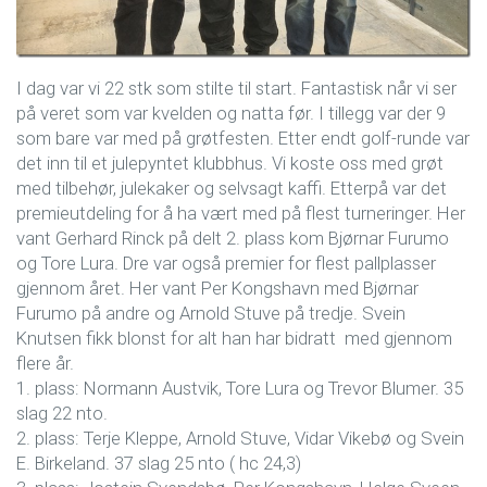
I dag var vi 22 stk som stilte til start. Fantastisk når vi ser
på veret som var kvelden og natta før. I tillegg var der 9
som bare var med på grøtfesten. Etter endt golf-runde var
det inn til et julepyntet klubbhus. Vi koste oss med grøt
med tilbehør, julekaker og selvsagt kaffi. Etterpå var det
premieutdeling for å ha vært med på flest turneringer. Her
vant Gerhard Rinck på delt 2. plass kom Bjørnar Furumo
og Tore Lura. Dre var også premier for flest pallplasser
gjennom året. Her vant Per Kongshavn med Bjørnar
Furumo på andre og Arnold Stuve på tredje. Svein
Knutsen fikk blonst for alt han har bidratt med gjennom
flere år.
1. plass: Normann Austvik, Tore Lura og Trevor Blumer. 35
slag 22 nto.
2. plass: Terje Kleppe, Arnold Stuve, Vidar Vikebø og Svein
E. Birkeland. 37 slag 25 nto ( hc 24,3)