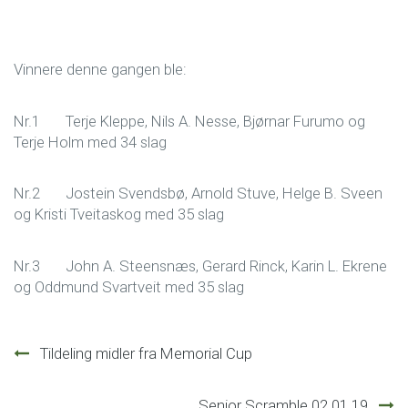
Vinnere denne gangen ble:
Nr.1 Terje Kleppe, Nils A. Nesse, Bjørnar Furumo og
Terje Holm med 34 slag
Nr.2 Jostein Svendsbø, Arnold Stuve, Helge B. Sveen
og Kristi Tveitaskog med 35 slag
Nr.3 John A. Steensnæs, Gerard Rinck, Karin L. Ekrene
og Oddmund Svartveit med 35 slag
Innleggsnavigasjon
Tildeling midler fra Memorial Cup
Senior Scramble 02.01.19