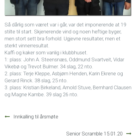
Så dårlig som været var i går, var det imponerende at 19
stilte til start. Skjenerende vind og noen heftige byger,
men stort sett bra forhold. Ugjevne resultater, men et
sterkt vinnerresultat.
Kaffi og kaker som vanlig i klubbhuset.
1: plass: John A. Steensnæs, Oddmund Svartveit, Vidar
Vikebø og Trevot Bulmer. 34 slag, 22 nto.
2. plass: Terje Kleppe, Asbjørn Henden, Karin Ekrene og
Gerard Rinck. 38 slag, 25 nto.
3. plass: Kristian Birkeland, Arnold Stuve, Bernhard Clausen
og Magne Kambe. 39 slag 26 nto.
Innleggsnavigasjon
Innkalling til årsmøte
Senior Scramble 15.01.20