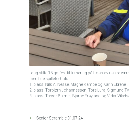
I dag stilte 18 golfere til turnering på tross av usikre v
men fine spilleforhold.
1. plass: Nils A. Nesse, Magne Kambe og Karin Ekrene .
2. plass: Torbjørn Johannessen, Tore Lura, Sigmund Tve
3. plass: Trevor Bulmer, Bjarne Frøyland og Vidar Vikebø
Innleggsnavigasjon
Senior Scramble 31.07.24