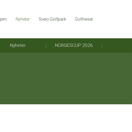
jem
Nyheter
Sveio Golfpark
Golfreiser
Nyheter
NORGESCUP 2026