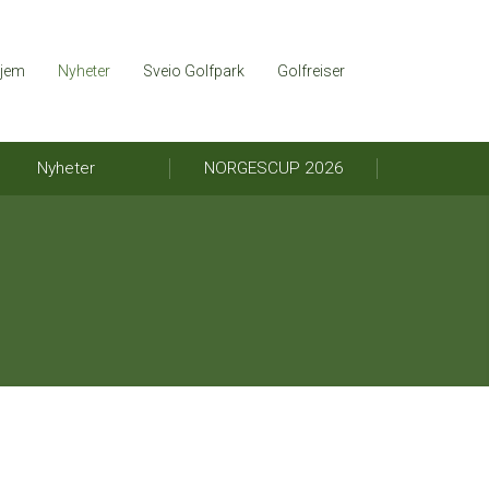
jem
Nyheter
Sveio Golfpark
Golfreiser
Nyheter
NORGESCUP 2026