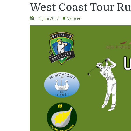
West Coast Tour R
14. juni 2017
Nyheter