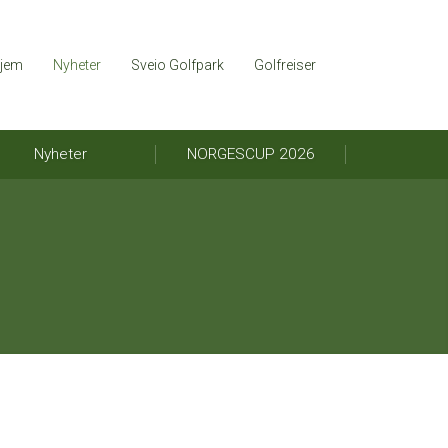
jem
Nyheter
Sveio Golfpark
Golfreiser
Nyheter
NORGESCUP 2026