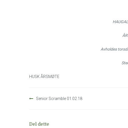
HAUGAL
ÅR
Avholdes torsda
Ste
HUSK ÅRSMØTE
Innleggsnavigasjon
Senior Scramble 01.02.18
Del dette