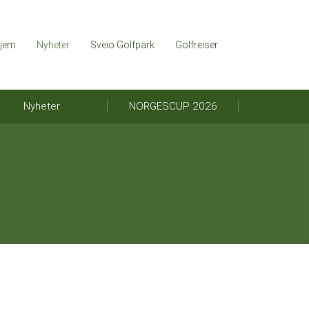
jem
Nyheter
Sveio Golfpark
Golfreiser
Nyheter
NORGESCUP 2026