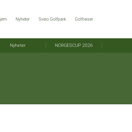
jem
Nyheter
Sveio Golfpark
Golfreiser
Nyheter
NORGESCUP 2026