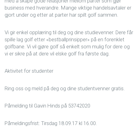
med å skape gode relasjoner mellom parter som gjør
business med hverandre. Mange viktige handelsavtaler er
gjort under og etter at parter har spilt golf sammen.
Vi gir enkel opplæring til deg og dine studievenner. Dere får
spille lag golf etter «bestballprinsipper» på en forenklet
golfbane. Vi vil gjøre golf så enkelt som mulig for dere og
vi er sikre på at dere vil elske golf fra første dag.
Aktivitet for studenter
Ring oss og meld på deg og dine studentvenner gratis.
Påmelding til Gavin Hinds på 53742020
Påmeldingsfrist: Tirsdag 18.09.17 kl 16.00.