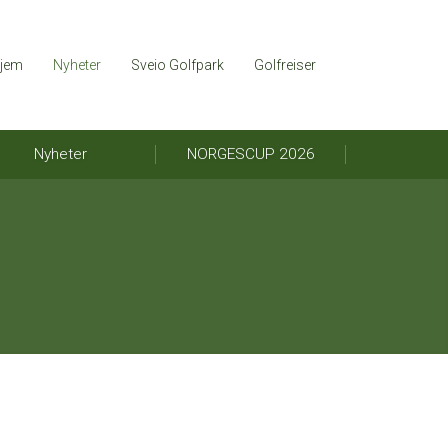
jem
Nyheter
Sveio Golfpark
Golfreiser
Nyheter
NORGESCUP 2026