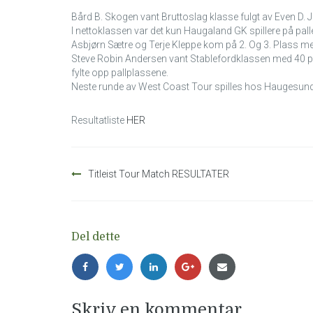
Bård B. Skogen vant Bruttoslag klasse fulgt av Even D.
I nettoklassen var det kun Haugaland GK spillere på pall
Asbjørn Sætre og Terje Kleppe kom på 2. Og 3. Plass me
Steve Robin Andersen vant Stablefordklassen med 40 p
fylte opp pallplassene.
Neste runde av West Coast Tour spilles hos Haugesund
Resultatliste
HER
Innleggsnavigasjon
Titleist Tour Match RESULTATER
Del dette
Skriv en kommentar