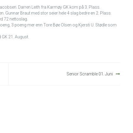
 Jacobsen. Darren Leith fra Karmøy GK kom på 3. Plass.
en. Gunnar Braut med stor seier hele 4 slag be
dre en 2. Plass.
d 72 nettoslag.
oeng, 3 poeng mer enn Tore Bøe Olsen og Kjersti U. Stødle som
 GK 21. August.
Senior Scramble 01. Juni