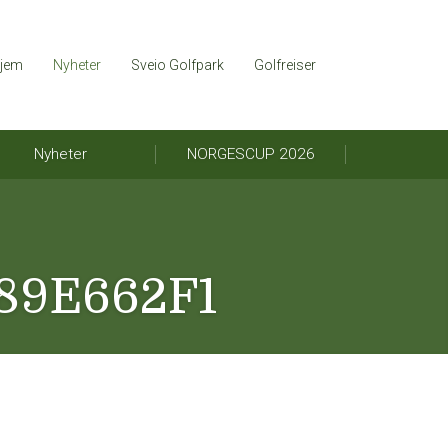
jem
Nyheter
Sveio Golfpark
Golfreiser
Nyheter
NORGESCUP 2026
89E662F1