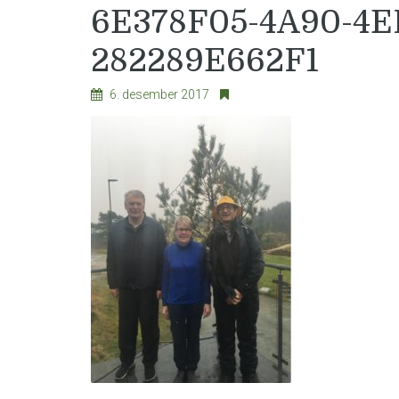
6E378F05-4A90-4E
282289E662F1
6. desember 2017