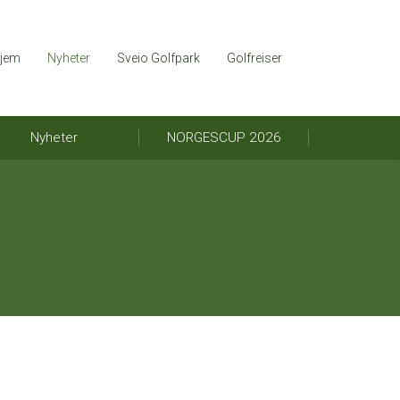
jem
Nyheter
Sveio Golfpark
Golfreiser
Nyheter
NORGESCUP 2026