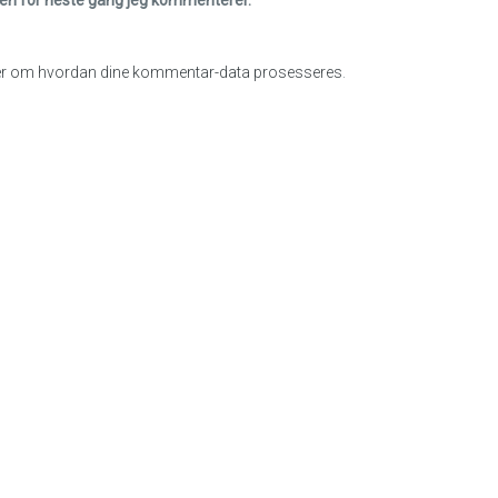
eren for neste gang jeg kommenterer.
r om hvordan dine kommentar-data prosesseres
.