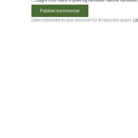
Lagre mitt navn, e-post og nettside i denne nettles
Dette nettstedet bruker Akismet for å redusere spam.
Læ