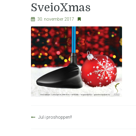
SveioXmas
30. november 2017
Innleggsnavigasjon
Jul i proshoppen!!