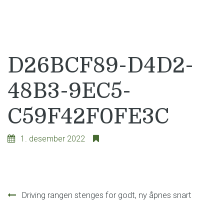
D26BCF89-D4D2-
48B3-9EC5-
C59F42F0FE3C
1. desember 2022
Innleggsnavigasjon
Driving rangen stenges for godt, ny åpnes snart